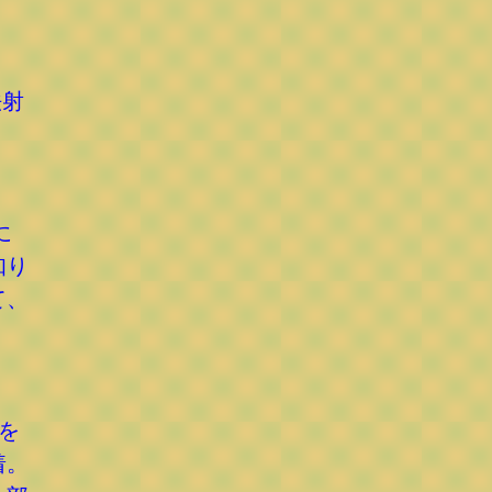
法射
に
知り
て、
を
着。