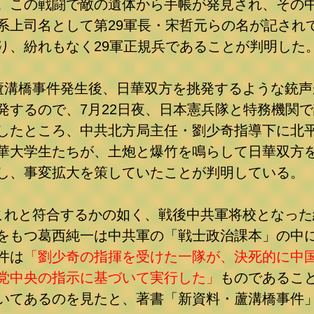
。この戦闘で敵の遺体から手帳が発見され、その
系上司名として第29軍長・宋哲元らの名が記され
り、紛れもなく29軍正規兵であることが判明した
蘆溝橋事件発生後、日華双方を挑発するような銃声
発するので、7月22日夜、日本憲兵隊と特務機関で
したところ、中共北方局主任・劉少奇指導下に北
華大学生たちが、土炮と爆竹を鳴らして日華双方
し、事変拡大を策していたことが判明している。
これと符合するかの如く、戦後中共軍将校となった
をもつ葛西純一は中共軍の「戦士政治課本」の中
件は
「劉少奇の指揮を受けた一隊が、決死的に中
党中央の指示に基づいて実行した」
ものであるこ
いてあるのを見たと、著書「新資料・蘆溝橋事件