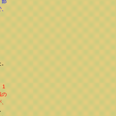
、部
で、
た。
、1
戦の
が、
し