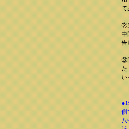
て
②
中
告
③
た
い
●
側
八