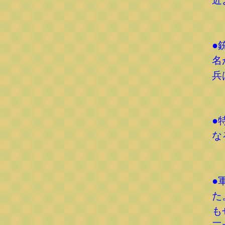
近
●
名
兵
●
な
●
た
も