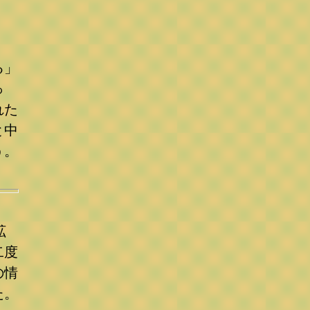
る」
っ
れた
と中
う。
拡
二度
の情
た。