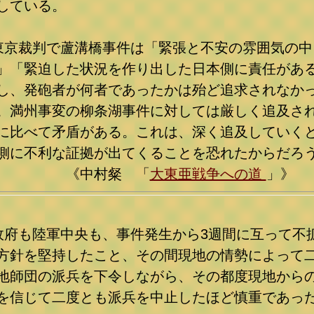
している。
東京裁判で蘆溝橋事件は「緊張と不安の雰囲気の中
」「緊迫した状況を作り出した日本側に責任があ
し、発砲者が何者であったかは殆ど追求されなか
。満州事変の柳条湖事件に対しては厳しく追及さ
に比べて矛盾がある。これは、深く追及していく
側に不利な証拠が出てくることを恐れたからだろ
《中村粲 「
大東亜戦争への道
」》
政府も陸軍中央も、事件発生から3週間に互って不
方針を堅持したこと、その間現地の情勢によって
地師団の派兵を下令しながら、その都度現地から
を信じて二度とも派兵を中止したほど慎重であっ