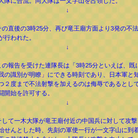
大隊に合流。同大隊は一文字山を占領した。
↓
その直後の3時25分、再び竜王廟方面より3発の不
が行われた。
↓
この報告を受けた連隊長は「3時25分といえば、既
我の識別が明瞭」にできる時刻であり、日本軍と
つ２度まで不法射撃を加えるのは侮辱であるとし
闘開始を許可する。
↓
そして一木大隊が竜王廟付近の中国兵に対して攻撃
始せんとした時、先刻の軍使一行が一文字山に到