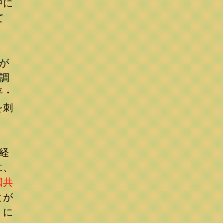
中に
て
。
が
調
平・
を刺
経
に、
国共
とが
」に