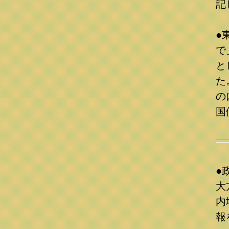
記
●
で
と
た
の
国
●
大
内
報