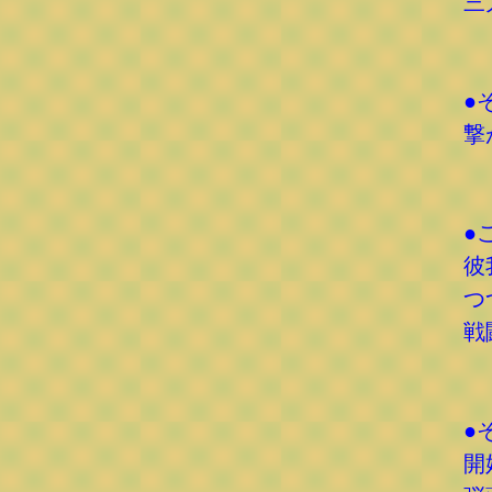
三
●
撃
●
彼
つ
戦
●
開