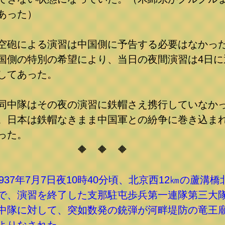
あった）
空砲による演習は中国側に予告する必要はなかっ
国側の特別の希望により、当日の夜間演習は4日に
してあった。
同中隊はその夜の演習に鉄帽さえ携行していなか
。日本は鉄帽なきまま中国軍との紛争に巻き込ま
った。
🔶 🔶 🔶
1937年7月7日夜10時40分頃、北京西12㎞の蘆溝橋
で、演習を終了した支那駐屯歩兵第一連隊第三大
中隊に対して、突如数発の銃弾が河畔堤防の竜王