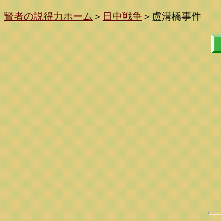
賢者の説得力ホーム
＞
日中戦争
＞
盧溝橋事件