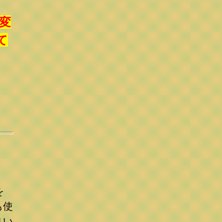
変
て
を
も使
まい