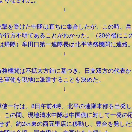
よりなされた。
↓
銃撃を受けた中隊は直ちに集合したが、この時、兵
が行方不明であることがわかった。（20分後にこ
は帰隊）牟田口第一連隊長は北平特務機関に連絡
↓
特務機関は不拡大方針に基づき、日支双方の代表か
る軍使を現地に派遣することを決めた。
↓
軍使一行は、8日午前4時、北平の連隊本部を出発し
。この間、現地清水中隊は中国側に対して一発の
せず、約2㎞東の西五里店に移動し、豊台を発した