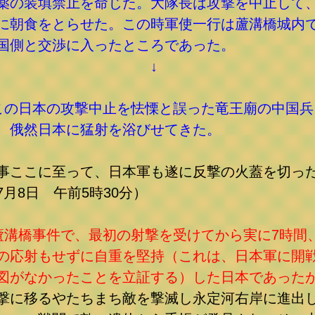
薬の装填禁止を命じた。大隊長は攻撃を中止して
に朝食をとらせた。この時軍使一行は蘆溝橋城内
国側と交渉に入ったところであった。
↓
この日本の攻撃中止を怯慄と誤った竜王廟の中国兵
、俄然日本に猛射を浴びせてきた。
事ここに至って、日本軍も遂に反撃の火蓋を切っ
7月8日 午前5時30分）
蘆溝橋事件で、最初の射撃を受けてから実に7時間
の応射もせずに自重を堅持（これは、日本軍に開
図がなかったことを立証する）した日本であった
撃に移るやたちまち敵を撃滅し永定河右岸に進出