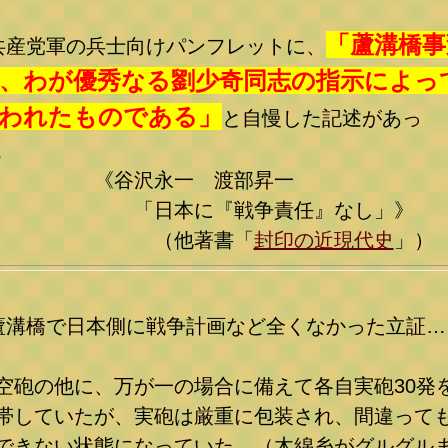
「蘆溝橋事
共産党軍の兵士向けパンフレットに、
、わが優秀なる劉少奇同志の指示によっ
われたものである」
と自慢した記述があっ
た。
《谷沢永一 渡部昇一
「日本に『戦争責任』なし
」》
（他著書「
封印の近現代史
」）
蘆溝橋で日本側に戦争計画など全くなかった立証…
空砲の他に、万が一の場合に備えて各自実砲30発
帯していたが、実砲は厳重に包装され、間違って
できない状態になっていた。（木綿糸がグルグル