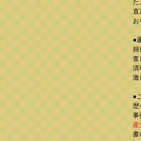
た
直
お
●
頻
査
清
激
●
歴
事
産
書