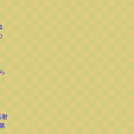
1
の
。
ら
応射
第