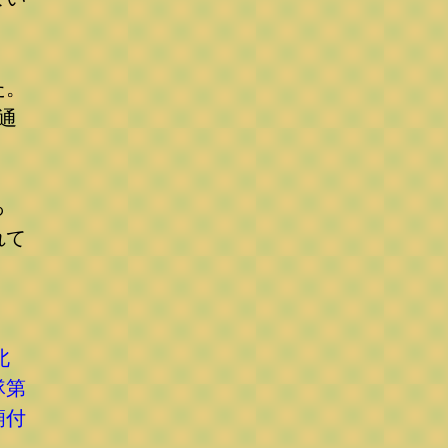
た。
通
っ
れて
北
隊第
廟付