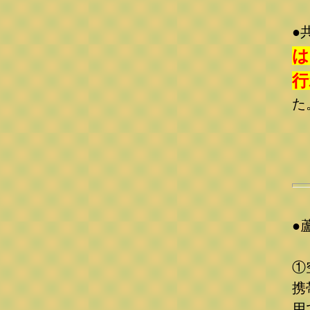
●
は
行
●
①
携
用