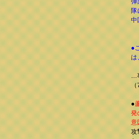
弾
隊
中
●
は
…
（
●
発
意
攻