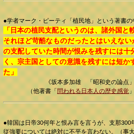
●学者マーク・ピーティ「植民地」という著書の
「日本の植民支配というのは、諸外国と
それほど苛酷なものだったとはいえない
の支配していた時間が恨みを残すには十
く、宗主国としての意識を残すには短か
た」
《坂本多加雄 「昭和史の論点」
（他著書「
問われる日本人の歴史感覚
●韓国は日帝30何年と恨み言を言うが、支那300
従強要については絶対に不平を言わない。（事