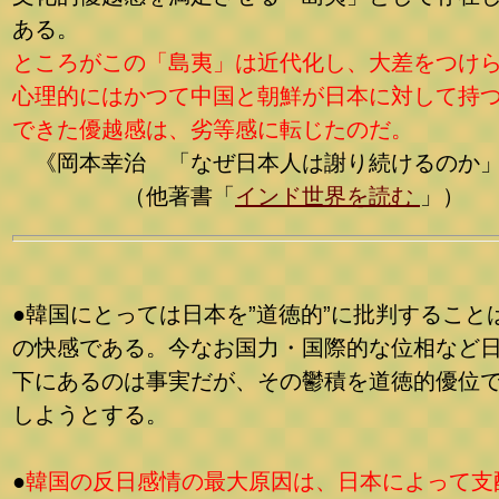
ある。
ところがこの「島夷」は近代化し、大差をつけ
心理的にはかつて中国と朝鮮が日本に対して持
できた優越感は、劣等感に転じたのだ。
《岡本幸治 「なぜ日本人は謝り続けるのか
（他著書「
インド世界を読む
」）
●韓国にとっては日本を”道徳的”に批判すること
の快感である。今なお国力・国際的な位相など
下にあるのは事実だが、その鬱積を道徳的優位
しようとする。
●
韓国の反日感情の最大原因は、日本によって支