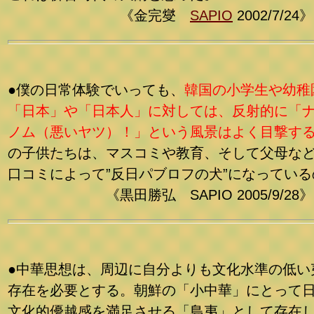
《
金完燮
SAPIO
2002/7/24
》
●僕の日常体験でいっても、
韓国の小学生や幼稚
「日本」や「日本人」に対しては、反射的に「
ノム（悪いヤツ）！」という風景はよく目撃す
の子供たちは、マスコミや教育、そして父母な
口コミによって”反日パブロフの犬”になっている
《黒田勝弘 SAPIO 2005/9/28》
●中華思想は、周辺に自分よりも文化水準の低い
存在を必要とする。朝鮮の「小中華」にとって
文化的優越感を満足させる「島夷」として存在