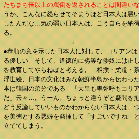
たちまち倍以上の罵倒を返されることは間違い
うか、こんなに怒らせてそまうほど日本人は悪
したんだな…気の弱い日本人は、こう自らを納
る。
↓
●恭順の意を示した日本人に対して、コリアンは
る優しい。そして、道徳的に劣等な倭奴には正
を教育してやらねばと考える。「相撲・柔道・
浮世絵、日本の文化はみな朝鮮半島から伝わっ
本は韓国の弟分である」「天皇も卑弥呼もコリ
だ」云々…。うーん、ちょっと違うぞと疑問を
どう反論していいものかわからない日本人は、
を美徳とする悪癖を発揮して「すごいですね」
立ててしまう。