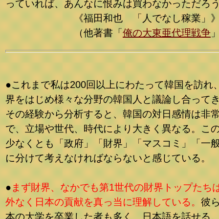
っていれば、あんなに恨みは買わなかっただ
《福田和也 「人でなし稼業」
（他著書「
俺の大東亜代理戦争
●これまで私は200回以上にわたって韓国を訪れ
界をはじめ様々な分野の韓国人と議論し合って
その経験から分析すると、韓国の対日感情は非
で、立場や世代、時代により大きく異なる。こ
少なくとも「政府」「財界」「マスコミ」「一
に分けて考えなければならないと感じている。
●
まず財界、なかでも第1世代の財界トップたち
外なく日本の貢献を真っ当に理解している。
彼
本の大学を卒業した者も多く、日本語を話せる