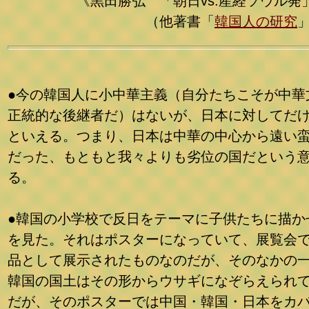
《黒田勝弘 「朝日vs.産経ソウル発
（他著書「
韓国人の研究
●今の韓国人に小中華主義（自分たちこそが中華
正統的な後継者だ）はないが、日本に対してだ
といえる。つまり、日本は中華の中心から遠い
だった、もともと我々よりも劣位の国だという
る。
●韓国の小学校で反日をテーマに子供たちに描か
を見た。それはポスターになっていて、展覧会
品として展示されたものなのだが、そのなかの
韓国の国土はその形からウサギになぞらえられ
だが、そのポスターでは中国・韓国・日本をカ