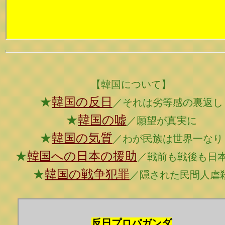
【韓国について】
★
韓国の反日
／それは劣等感の裏返し
★
韓国の嘘
／願望が真実に
★
韓国の気質
／わが民族は世界一なり
★
韓国への日本の援助
／戦前も戦後も日
★
韓国の戦争犯罪
／隠された民間人虐