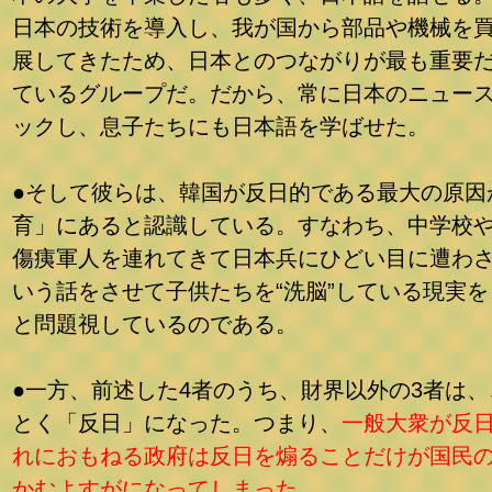
日本の技術を導入し、我が国から部品や機械を
展してきたため、日本とのつながりが最も重要
ているグループだ。だから、常に日本のニュー
ックし、息子たちにも日本語を学ばせた。
●そして彼らは、韓国が反日的である最大の原因
育」にあると認識している。すなわち、中学校
傷痍軍人を連れてきて日本兵にひどい目に遭わ
いう話をさせて子供たちを“洗脳”している現実を
と問題視しているのである。
●一方、前述した4者のうち、財界以外の3者は、
とく「反日」になった。つまり、
一般大衆が反
れにおもねる政府は反日を煽ることだけが国民
かむよすがになってしまった。