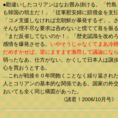
●勘違いしたコリアンはなお畳み掛ける。「竹島
も韓国の領土だ！」「従軍慰安婦に賠償金を支
「コメ支援しなければ北朝鮮が暴発するぞ」。
そんな理不尽な要求は呑めないと慌てて首を振
「まだ反省してないのか！」「歴史認識を改め
感情を爆発させる。
いやそうじゃなくてまあ冷
だめすかせば、逆にますます激昂して議論にな
弱ったなあ、仕方がない。かくして日本人は譲
心を買おうとする。
…これが戦後６０年間飽くことなく繰り返され
人とコリアンの基本的な関係である。国家の外
おいても全く同じ構図があった。
《諸君！2006/10月号》