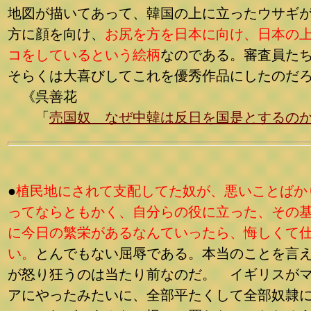
地図が描いてあって、韓国の上に立ったウサギ
方に顔を向け、
お尻を方を日本に向け、日本の
コをしているという絵柄
なのである。審査員た
そらくは大喜びしてこれを優秀作品にしたのだ
《呉善花
「
売国奴 なぜ中韓は反日を国是とするの
●
植民地にされて支配してた奴が、悪いことばか
ってならともかく、自分らの役に立った、その
に今日の繁栄があるなんていったら、悔しくて
い。
とんでもない屈辱である。本当のことを言
が怒り狂うのは当たり前なのだ。 イギリスが
アにやったみたいに、全部平たくして全部奴隷