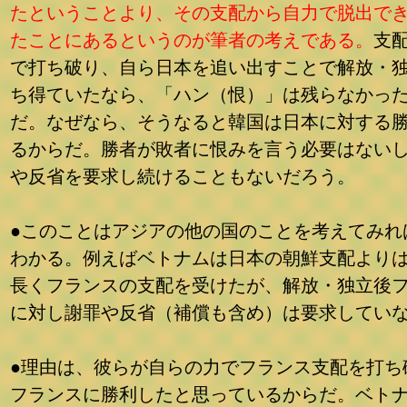
たということより、その支配から自力で脱出で
たことにあるというのが筆者の考えである。
支
で打ち破り、自ら日本を追い出すことで解放・
ち得ていたなら、「ハン（恨）」は残らなかっ
だ。なぜなら、そうなると韓国は日本に対する
るからだ。勝者が敗者に恨みを言う必要はない
や反省を要求し続けることもないだろう。
●このことはアジアの他の国のことを考えてみれ
わかる。例えばベトナムは日本の朝鮮支配より
長くフランスの支配を受けたが、解放・独立後
に対し謝罪や反省（補償も含め）は要求してい
●理由は、彼らが自らの力でフランス支配を打ち
フランスに勝利したと思っているからだ。ベト