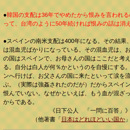
●
韓国の支配は36年でやめたから恨みを言われる
って、台湾のように50年続ければ恨みの話は消
●スペインの南米支配は400年になる。その結果
は混血児ばかりになっている。その混血児は、
の国はスペインで、お母さんの国はここだと考
る。自分は白人が何％かというのを自慢にする
ンへ行けば、お父さんの国に来たといって涙を
ぶ。（実際は強姦されたのだが）だからスペイ
恨んでいない。なぜかといえば、もう血が混ざ
からである。
《日下公人 「一問に百答」
（他著書「
日本はどれほどいい国か