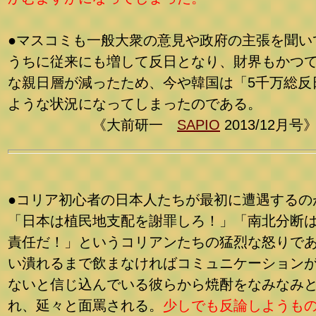
●マスコミも一般大衆の意見や政府の主張を聞い
うちに従来にも増して反日となり、財界もかつ
な親日層が減ったため、今や韓国は「5千万総反
ような状況になってしまったのである。
《大前研一
SAPIO
2013/12月号
●コリア初心者の日本人たちが最初に遭遇するの
「日本は植民地支配を謝罪しろ！」「南北分断
責任だ！」というコリアンたちの猛烈な怒りで
い潰れるまで飲まなければコミュニケーション
ないと信じ込んでいる彼らから焼酎をなみなみ
れ、延々と面罵される。
少しでも反論しようも