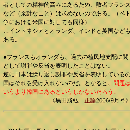
者としての精神的高みにあるため、敗者フラン
など（余計なこと）は求めないのである。（ベ
争における米国に対しても同様）
…インドネシアとオランダ、インドと英国など
ある。
●フランスもオランダも、過去の植民地支配に関
として謝罪や反省を表明したことはない。
逆に日本は繰り返し謝罪や反省を表明している
国はそれを受け入れないのだ。となると、
問題
いうより韓国にあるというしかないだろう。
《黒田勝弘
正論
2006/9月号