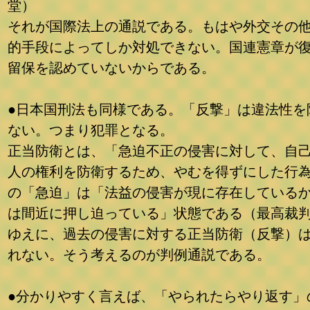
堂）
それが国際法上の通説である。もはや外交その
的手段によってしか対処できない。国連憲章が
留保を認めていないからである。
●日本国刑法も同様である。「反撃」は違法性を
ない。つまり犯罪となる。
正当防衛とは、「急迫不正の侵害に対して、自
人の権利を防衛するため、やむを得ずにした行
の「急迫」は「法益の侵害が現に存在している
は間近に押し迫っている」状態である（最高裁
ゆえに、過去の侵害に対する正当防衛（反撃）
れない。そう考えるのが判例通説である。
●分かりやすく言えば、「やられたらやり返す」