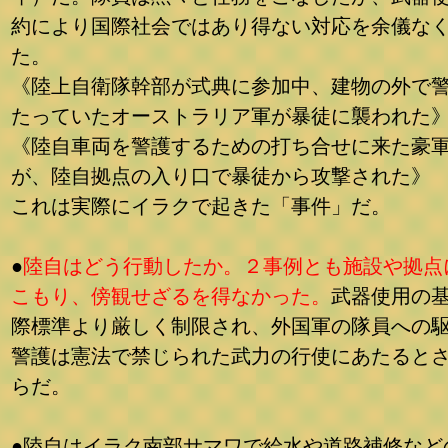
約により国際社会ではあり得ない対応を余儀な
た。
《陸上自衛隊幹部が式典に参加中、建物の外で
たっていたオーストラリア軍が暴徒に襲われた
《陸自車両を警護するための打ち合せに来た豪
が、陸自拠点の入り口で暴徒から攻撃された》
これは実際にイラクで起きた「事件」だ。
●
陸自はどう行動したか。２事例とも施設や拠点
こもり、
傍観せざるを得なかった。
武器使用の
際標準より厳しく制限され、外国軍の隊員への
警護は憲法で禁じられた武力の行使にあたると
らだ。
●陸自はイラク南部サマワで給水や道路補修など