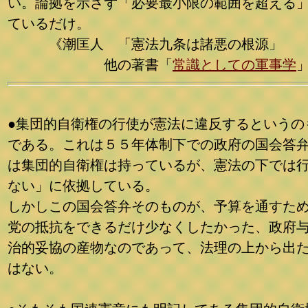
い。論拠を示さず「必要最小限の範囲を超える
ているだけ。
《潮匡人 「憲法九条は諸悪の根源」
他の著書「
常識としての軍事学
●集団的自衛権の行使が憲法に違反するというの
である。これは５５年体制下での政府の国会答
は集団的自衛権は持っているが、憲法の下では
ない」に依拠している。
しかしこの国会答弁そのものが、予算を通すた
党の抵抗をできるだけ少なくしたかった、政府
治的妥協の産物なのであって、法理の上から出
はない。