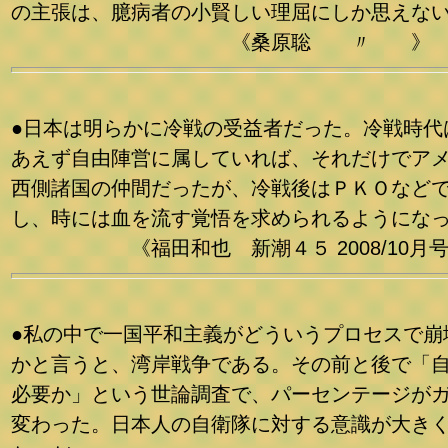
の主張は、臆病者の小賢しい理屈にしか思えな
《桑原聡 〃 》
●日本は明らかに冷戦の受益者だった。冷戦時代
あえず自由陣営に属していれば、それだけでア
西側諸国の仲間だったが、冷戦後はＰＫＯなど
し、時には血を流す覚悟を求められるようにな
《福田和也 新潮４５ 2008/10月号
●私の中で一国平和主義がどういうプロセスで崩
かと言うと、湾岸戦争である。その前と後で「
必要か」という世論調査で、パーセンテージが
変わった。日本人の自衛隊に対する意識が大き