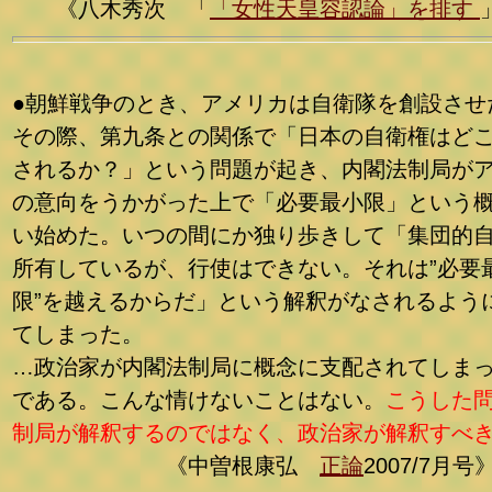
《八木秀次 「
「女性天皇容認論」を排す
●朝鮮戦争のとき、アメリカは自衛隊を創設させ
その際、第九条との関係で「日本の自衛権はど
されるか？」という問題が起き、内閣法制局が
の意向をうかがった上で「必要最小限」という
い始めた。いつの間にか独り歩きして「集団的
所有しているが、行使はできない。それは”必要
限”を越えるからだ」という解釈がなされるよう
てしまった。
…政治家が内閣法制局に概念に支配されてしま
である。こんな情けないことはない。
こうした
制局が解釈するのではなく、
政治家が解釈すべ
《中曽根康弘
正論
2007/7月号