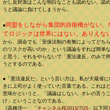
かし反対派はこんな明白なことも認めない。認
うと議論に負けてしまうから。
同盟をしながら集団的自衛権がない、
●
てロジックは世界にはない。ありえな
から、国会でも「安保法制の有無によってどち
のリスクが高いのか」という議論をすれば簡単
と思う。それをやらないで「憲法違反」のみで
うとするのである。
●「憲法違反だ」という言い方は、私が大蔵省に
きに上司がよく使っていた言葉である。これは
意味かというと、「議論はしない。オレの言う
け」ということなのである。
《高橋洋一 「
チャンネル桜2015/7/25
」以下同