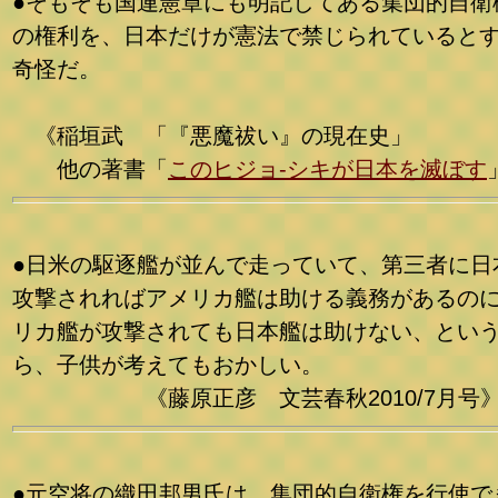
●そもそも国連憲章にも明記してある集団的自衛
の権利を、日本だけが憲法で禁じられていると
奇怪だ。
《稲垣武 「『悪魔祓い』の現在史」
他の著書「
このヒジョ-シキが日本を滅ぼす
●日米の駆逐艦が並んで走っていて、第三者に日
攻撃されればアメリカ艦は助ける義務があるの
リカ艦が攻撃されても日本艦は助けない、とい
ら、子供が考えてもおかしい。
《藤原正彦 文芸春秋2010/7月号
●元空将の織田邦男氏は、集団的自衛権を行使で