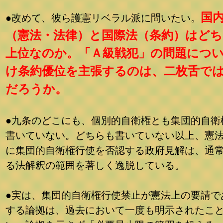
国
●改めて、彼ら護憲リベラル派に問いたい。
（憲法・法律）と国際法（条約）はど
上位なのか。「Ａ級戦犯」の問題につ
け条約優位を主張するのは、二枚舌で
だろうか。
●九条のどこにも、個別的自衛権とも集団的自衛
書いていない。どちらも書いていない以上、憲
に集団的自衛権行使を否認する政府見解は、通
る法解釈の範囲を著しく逸脱している。
●実は、集団的自衛権行使禁止が憲法上の要請で
する論拠は、過去において一度も明示されたこ