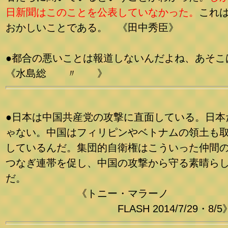
日新聞はこのことを公表していなかった。
これ
おかしいことである。 《田中秀臣》
●都合の悪いことは報道しないんだよね、あそ
《水島総 〃 》
●日本は中国共産党の攻撃に直面している。日本
ゃない。中国はフィリピンやベトナムの領土も
しているんだ。集団的自衛権はこういった仲間
つなぎ連帯を促し、中国の攻撃から守る素晴ら
だ。
《トニー・マラーノ
FLASH 2014/7/29・8/5