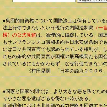
●集団的自衛権について国際法上は保有している
法上行使できないという現行の
内閣法制局
（一
構）の公式見解
は、論理的に破綻している。
国
もサンフランシスコ講和条約や日米安保条約で
には日ソ共同宣言でも認められている権利が、
れらの条約や共同宣言が国権の最高機関たる国
されているにもかかわらず、なぜ行使できない
《村田晃嗣 「日本の論点２００６」
●国家と国家の間では、より大きな悪を防ぐため
り小さな悪を選ばざるを得ない時がある。
朝鮮戦争における北朝鮮の武力侵略を回復する