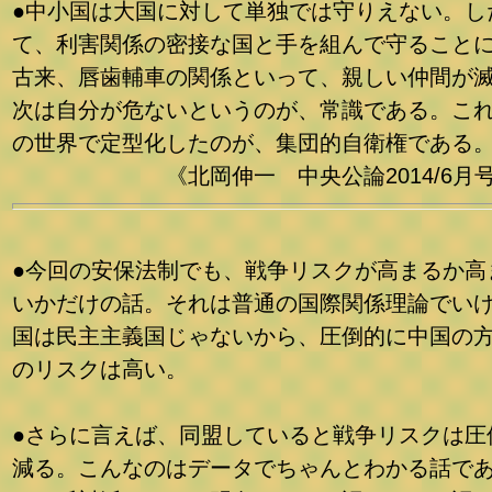
●中小国は大国に対して単独では守りえない。し
て、利害関係の密接な国と手を組んで守ること
古来、唇歯輔車の関係といって、親しい仲間が
次は自分が危ないというのが、常識である。こ
の世界で定型化したのが、集団的自衛権である
《北岡伸一 中央公論2014/6月号
●今回の安保法制でも、戦争リスクが高まるか高
いかだけの話。それは普通の国際関係理論でい
国は民主主義国じゃないから、圧倒的に中国の
のリスクは高い。
●さらに言えば、同盟していると戦争リスクは圧
減る。こんなのはデータでちゃんとわかる話で