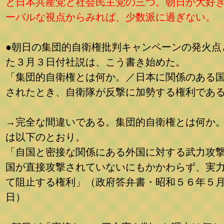
と日本共産党と社会民主党の三つ。朝日が大好
ーバルな視点からみれば、少数派に過ぎない。
●朝日の集団的自衛権批判キャンペーンの発火点
た３月３日付社説は、こう書き始めた。
「集団的自衛権とは何か。／日本に関係のある
されたとき、自衛隊が反撃に加勢する権利であ
→完全な間違いである。集団的自衛権とは何か
は以下のとおり。
「自国と密接な関係にある外国に対する武力攻
国が直接攻撃されていないにもかかわらず、実
て阻止する権利」（政府答弁書・昭和５６年５
日）