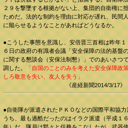
２９を撃墜する根拠がない上、集団的自衛権に
ためだ。法的な制約を理由に対応が遅れ、民間
に陥らせるようなことがあればどうなるか。
●こうした事態を意識し、安倍晋三首相は昨年１
６日の政府の有識者会議「安全保障の法的基盤
に関する懇談会（安保法制懇）」でのあいさつ
調した。
「自国のことのみを考えた安全保障政
しろ敬意を失い、友人を失う」
《産経新聞2014/3/17》
●自衛隊が派遣されたＰＫＯなどの国際平和協力
うち、最も過酷だったのはイラク派遣（平成１
年）だ。隊員は黙々と任務をこなしたが、武器