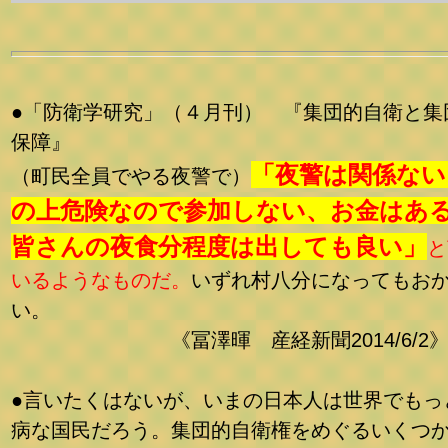
●「防衛学研究」（４月刊） 『集団的自衛と集
保障』
「夜警は関係ない
（町民全員でやる夜警で）
の上危険なので参加しない、お金はあ
皆さんの夜食分程度は出しても良い」
と
いるようなものだ。
いずれ村八分になってもお
い。
《冨澤暉 産経新聞2014/6/2
●言いたくはないが、いまの日本人は世界でもっ
病な国民だろう。集団的自衛権をめぐるいくつ