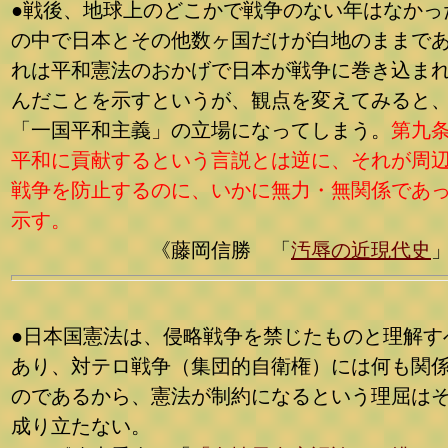
●戦後、地球上のどこかで戦争のない年はなかっ
の中で日本とその他数ヶ国だけが白地のままで
れは平和憲法のおかげで日本が戦争に巻き込ま
んだことを示すというが、観点を変えてみると
「一国平和主義」の立場になってしまう。
第九
平和に貢献するという言説とは逆に、それが周
戦争を防止するのに、いかに無力・無関係であ
示す。
《藤岡信勝 「
汚辱の近現代史
●日本国憲法は、侵略戦争を禁じたものと理解す
あり、対テロ戦争（集団的自衛権）には何も関
のであるから、憲法が制約になるという理屈は
成り立たない。