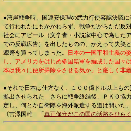
●湾岸戦争時、国連安保理の武力行使容認決議に
て行われたにもかかわらず、戦争だからただ反
社会にアピール（文学者・小説家中心で為した
での反戦広告）を出したものの、かえって失笑
顰蹙を買ってしまった。
日本の一国平和主義の
し、アメリカをはじめ多国籍軍を編成した国々
本は我々に便所掃除をさせる気か」と厳しく非
●それで日本は仕方なく、１００億ドル以上もの
拠出させられた。さらに戦争終結後、ＰＫＯ協
定し、何とか自衛隊を海外派遣する道は開いた
《吉澤国雄 「
真正保守がこの国の活路をひら