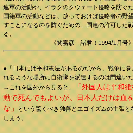
連軍の活動や、イラクのクウェート侵略を防ぐ
国籍軍の活動などは、放っておけば侵略者の野
すことになるのを防ぐための、国連の許可した
る。
《関嘉彦 諸君！1994/1月号
●「日本には平和憲法があるのだから、戦争に巻
れるような場所に自衛隊を派遣するのは間違い
「外国人は平和維
→これを国外から見ると、
動で死んでもよいが、日本人だけは血
な」
という驚くべき独善とエゴイズムの主張と
しまう。