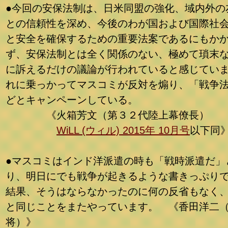
●今回の安保法制は、日米同盟の強化、域内外の
との信頼性を深め、今後のわが国および国際社
と安全を確保するための重要法案であるにもか
ず、安保法制とは全く関係のない、極めて瑣末
に訴えるだけの議論が行われていると感じてい
れに乗っかってマスコミが反対を煽り、「戦争
どとキャンペーンしている。
《火箱芳文（第３２代陸上幕僚長）
WiLL (ウィル) 2015年 10月号
以下同
●マスコミはインド洋派遣の時も「戦時派遣だ」
り、明日にでも戦争が起きるような書きっぷり
結果、そうはならなかったのに何の反省もなく
と同じことをまたやっています。 《香田洋二
将）》