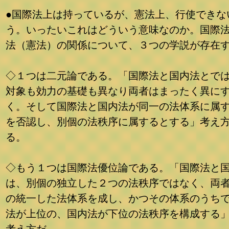
●国際法上は持っているが、憲法上、行使できな
う。いったいこれはどういう意味なのか。国際
法（憲法）の関係について、３つの学説が存在
◇１つは二元論である。「国際法と国内法とで
対象も効力の基礎も異なり両者はまったく異に
く。そして国際法と国内法が同一の法体系に属
を否認し、別個の法秩序に属するとする」考え
る。
◇もう１つは国際法優位論である。「国際法と
は、別個の独立した２つの法秩序ではなく、両
の統一した法体系を成し、かつその体系のうち
法が上位の、国内法が下位の法秩序を構成する