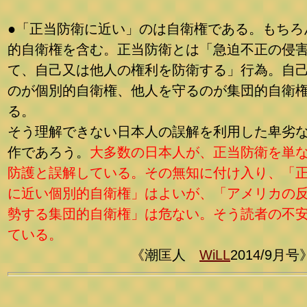
●「正当防衛に近い」のは自衛権である。もちろ
的自衛権を含む。正当防衛とは「急迫不正の侵
て、自己又は他人の権利を防衛する」行為。自
のが個別的自衛権、他人を守るのが集団的自衛
る。
そう理解できない日本人の誤解を利用した卑劣
作であろう。
大多数の日本人が、正当防衛を単
防護と誤解している。その無知に付け入り、「
に近い個別的自衛権」はよいが、「アメリカの
勢する集団的自衛権」は危ない。そう読者の不
ている。
《潮匡人
WiLL
2014/9月号