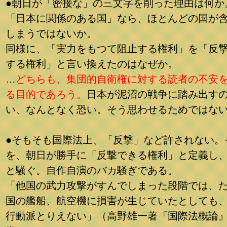
●朝日が「密接な」の三文字を削った理由は何か
「日本に関係のある国」なら、ほとんどの国が
しまうではないか。
同様に、「実力をもつて阻止する権利」を「反
する権利」と言い換えたのはなぜか。
…
どちらも、集団的自衛権に対する読者の不安
る目的であろう。
日本が泥沼の戦争に踏み出す
い、なんとなく恐い。そう思わせるためではな
●そもそも国際法上、「反撃」など許されない。
を、朝日が勝手に「反撃できる権利」と定義し
と騒ぐ。自作自演のバカ騒ぎである。
「他国の武力攻撃がすんでしまった段階では、
国の艦船、航空機に損害が生じていたとしても
行動派とりえない」（高野雄一著『国際法概論