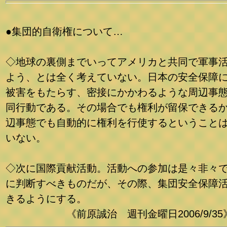
●集団的自衛権について…
◇地球の裏側までいってアメリカと共同で軍事
よう、とは全く考えていない。日本の安全保障
被害をもたらす、密接にかかわるような周辺事
同行動である。その場合でも権利が留保できる
辺事態でも自動的に権利を行使するということ
いない。
◇次に国際貢献活動。活動への参加は是々非々
に判断すべきものだが、その際、集団安全保障
きるようにする。
《前原誠治 週刊金曜日2006/9/35