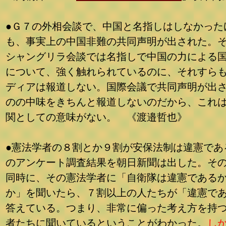
●Ｇ７の外相会談で、中国と名指しはしなかった
も、事実上の中国非難の共同声明が出された。
シャングリラ会談では名指しで中国の力による
について、強く触れられているのに、それすら
ディアは報道しない。国際会議で共同声明が出
のの中味をきちんと報道しないのだから、これ
関としての意味がない。 《渡邉哲也》
●憲法学者の８割とか９割が安保法制は違憲であ
のアンケート調査結果を朝日新聞は出した。そ
同時に、その憲法学者に「自衛隊は違憲である
か」を聞いたら、７割以上の人たちが「違憲で
答えている。つまり、非常に偏った考え方を持
者たちに聞いているということがわかった。
し