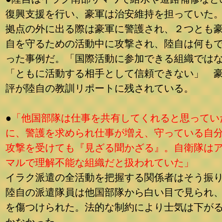
復興支援を行い、豪軍は治安維持を担っていた
拠点の外に出る際は豪軍に警護され、２つとも
自を守るための活動中に攻撃され、陸自は何も
った事例だ。「国際活動に参加できる組織では
「ともに活動する相手として信頼できない」 
評が陸自の教訓リポートに残されている。
●
「他国部隊は仕事を共有してくれると思ってい
に、警護を求められ仕事が増え、守っている自
攻撃を受けても『見ざる聞かざる』。自衛隊は
マルで理解不能な組織だと扱われていた」
イラク派遣の全活動を把握する関係者はそう振
陸自の派遣隊員は他国部隊から白い目で見られ
を傷つけられた。法的な制約により士気は下が