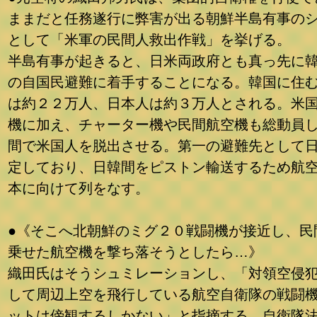
ままだと任務遂行に弊害が出る朝鮮半島有事の
として「米軍の民間人救出作戦」を挙げる。
半島有事が起きると、日米両政府とも真っ先に
の自国民避難に着手することになる。韓国に住
は約２２万人、日本人は約３万人とされる。米
機に加え、チャーター機や民間航空機も総動員
間で米国人を脱出させる。第一の避難先として
定しており、日韓間をピストン輸送するため航
本に向けて列をなす。
●《そこへ北朝鮮のミグ２０戦闘機が接近し、民
乗せた航空機を撃ち落そうとしたら…》
織田氏はそうシュミレーションし、「対領空侵
して周辺上空を飛行している航空自衛隊の戦闘
ットは傍観するしかない」と指摘する。自衛隊