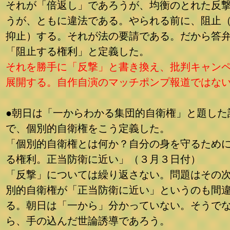
それが「倍返し」であろうが、均衡のとれた反
うが、ともに違法である。やられる前に、阻止
抑止）する。それが法の要請である。だから答
「阻止する権利」と定義した。
それを勝手に「反撃」と書き換え、批判キャン
展開する。自作自演のマッチポンプ報道ではな
●朝日は「一からわかる集団的自衛権」と題した
で、個別的自衛権をこう定義した。
「個別的自衛権とは何か？自分の身を守るため
る権利。正当防衛に近い」（３月３日付）
「反撃」については繰り返さない。問題はその
別的自衛権が「正当防衛に近い」というのも間
る。朝日は「一から」分かっていない。そうで
ら、手の込んだ世論誘導であろう。