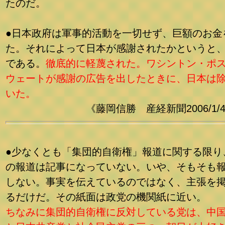
たのだ。
●日本政府は軍事的活動を一切せず、巨額のお金
た。それによって日本が感謝されたかというと
である。
徹底的に軽蔑された。ワシントン・ポ
ウェートが感謝の広告を出したときに、日本は
いた。
《藤岡信勝 産経新聞2006/1/4
●少なくとも「集団的自衛権」報道に関する限り
の報道は記事になっていない。いや、そもそも
しない。事実を伝えているのではなく、主張を
るだけだ。その紙面は政党の機関紙に近い。
ちなみに集団的自衛権に反対している党は、中