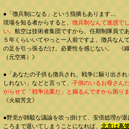
●「徴兵制になる」という指摘もあります…
現場を知る者からすると、
徴兵制なんて迷惑で
い。
航空は技術者集団ですから、任期制隊員で
５年くらいいてやっと一人前ですよ。徴兵なん
の足を引っ張るだけ。必要性を感じない。 《
（元空将）》
●「あなたの子供も徴兵され、戦争に駆り出され
しれない」などと言って、
子供のいるお母さん
がらせて「戦争法案だ」と煽るんですから困り
《火箱芳文》
●野党が雑駁な議論を吹っ掛けて、安倍総理が退
ころまで退いてしまうことになれば、
北京は高