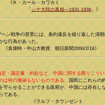
Ｋ・カール・カワカミ
「
シナ大陸の真相―1931‐1938
」》
アヘン戦争の背景には、条約違反を繰り返した清朝
かな行為があった。
袁偉時・中山大教授 朝日新聞2006/2/16》
協定・議定書・約款など、中国に関する限りこうい
のは何の価値もないものである。
国民にこれらの
を守らせることができる政府が、中国には存在し
らである。
《ラルフ・タウンゼント