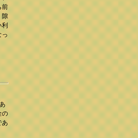
ち前
、隙
い利
なっ
あ
金の
であ