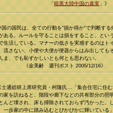
「
暗黒大陸中国の真実
」》
中国の国民は、全ての行動を”損か得か”で判断する
がある。ルールを守ることは損をすること、とい
で生活している。マナーの低さを実感するのはト
。流さない、小便や大便が便器からはみ出しても
んま、でも恥ずかしいとも何とも思わない。
金美齢 週刊ポスト 2005/12/16》
富士通総研上席研究員・柯隆氏…「集合住宅に住む
の家を訪ねると、階段や廊下などの共有部分の照
とんど壊され、床も掃除されておらず汚かった。
、一歩家の中に踏み込むとぴかぴかに輝いている