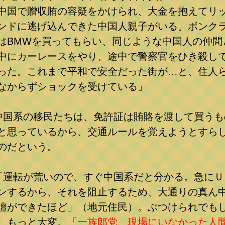
中国で贈収賄の容疑をかけられ、大金を抱えてリ
ンドに逃げ込んできた中国人親子がいる。ボンク
はBMWを買ってもらい、同じような中国人の仲間
中にカーレースをやり、途中で警察官をひき殺し
った。これまで平和で安全だった街が…と、住人
なからずショックを受けている」
中国系の移民たちは、免許証は賄賂を渡して買うも
と思っているから、交通ルールを覚えようとすら
のだという。
「運転が荒いので、すぐ中国系だと分かる。急にＵ
ンするから、それを阻止するため、大通りの真ん
壇ができたほど」（地元住民）。ぶつけられでも
、もっと大変。
「一族郎党、現場にいなかった人