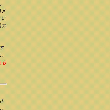
。
際メ
とに
国の
す
む。
れる
さ
し、