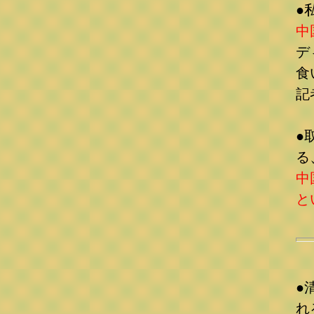
●
中
デ
食
記
●
る
中
と
●
れ