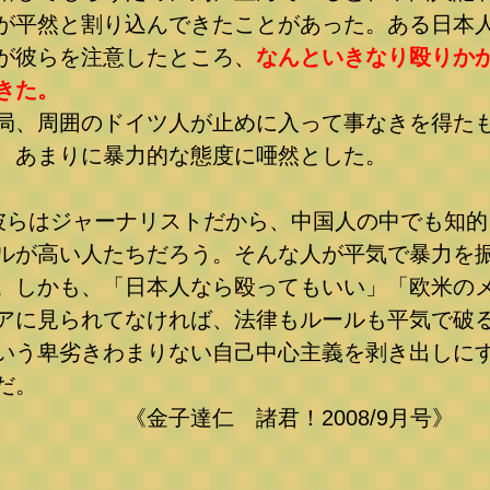
が平然と割り込んできたことがあった。ある日本
が彼らを注意したところ、
なんといきなり殴りか
きた。
局、周囲のドイツ人が止めに入って事なきを得た
、あまりに暴力的な態度に唖然とした。
彼らはジャーナリストだから、中国人の中でも知的
ルが高い人たちだろう。そんな人が平気で暴力を
。しかも、「日本人なら殴ってもいい」「欧米の
アに見られてなければ、法律もルールも平気で破
いう卑劣きわまりない自己中心主義を剥き出しに
だ。
金子達仁 諸君！2008/9月号》