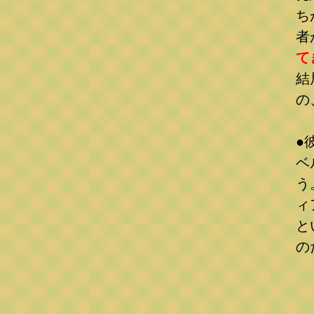
ち
者
て
結
の
●
ベ
う
ィ
と
の
《