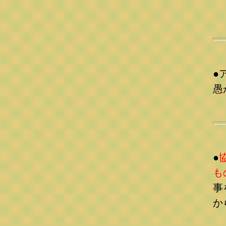
《
●
愚
《
●
も
事
か