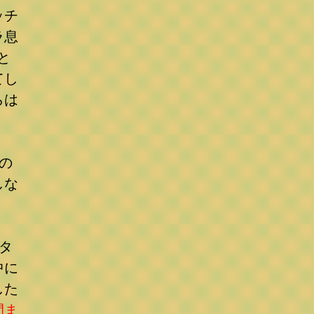
ッチ
ラ息
と
てし
らは
の
しな
タ
中に
した
間ま