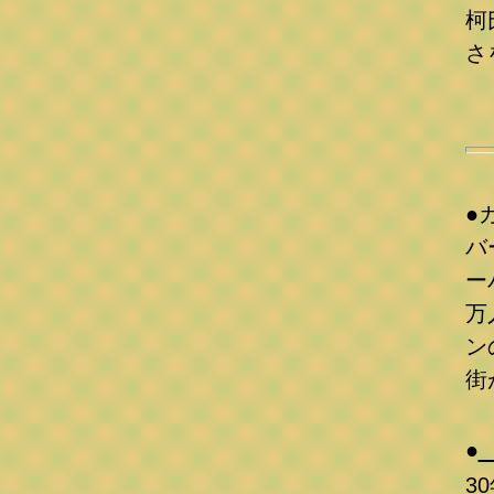
柯
さ
●
バ
ー
万
ン
街
●
3