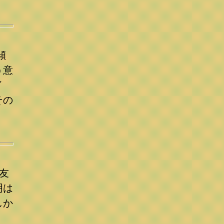
傾
う意
イ
その
友
明は
しか
」