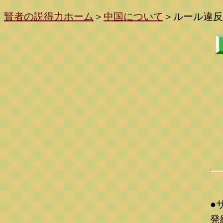
賢者の説得力ホーム
＞
中国について
＞
ルール違反
●
発