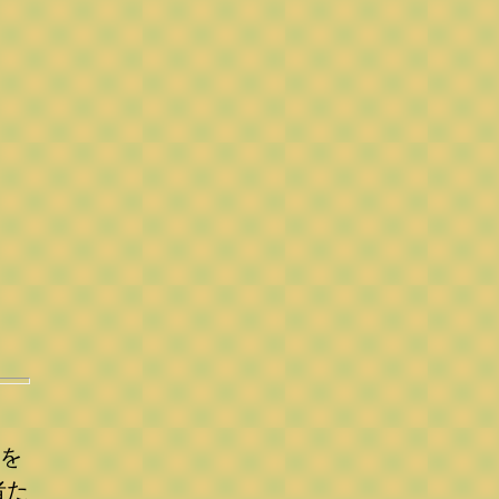
スを
者た