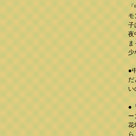
「
モ
子
夜
ま
少
●
だ
い
●
ー
花
ら