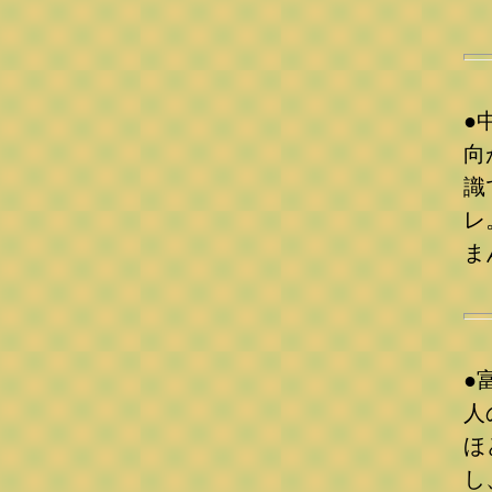
●
向
識
レ
ま
《
●
人
ほ
し