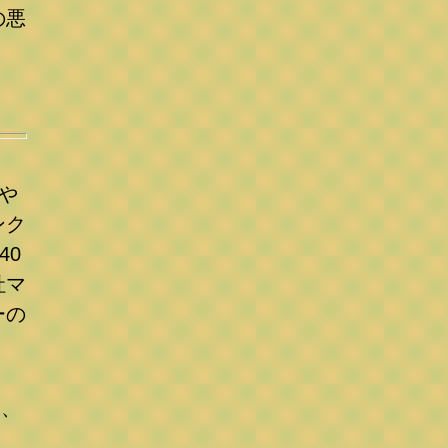
の悪
）
や
ンク
40
社マ
ーの
は、