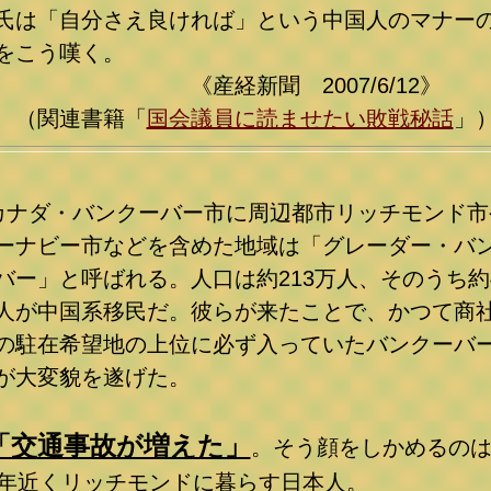
氏は「自分さえ良ければ」という中国人のマナー
をこう嘆く。
《産経新聞 2007/6/12》
（関連書籍「
国会議員に読ませたい敗戦秘話
」
カナダ・バンクーバー市に周辺都市リッチモンド市
ーナビー市などを含めた地域は「グレーダー・バ
バー」と呼ばれる。人口は約213万人、そのうち約
人が中国系移民だ。彼らが来たことで、かつて商
の駐在希望地の上位に必ず入っていたバンクーバ
が大変貌を遂げた。
「交通事故が増えた」
。そう顔をしかめるの
0年近くリッチモンドに暮らす日本人。