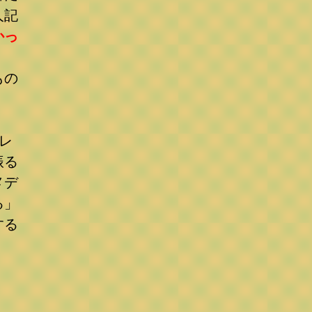
人記
かっ
もの
レ
振る
メデ
る」
する