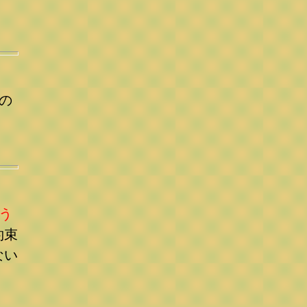
の
う
約束
ない