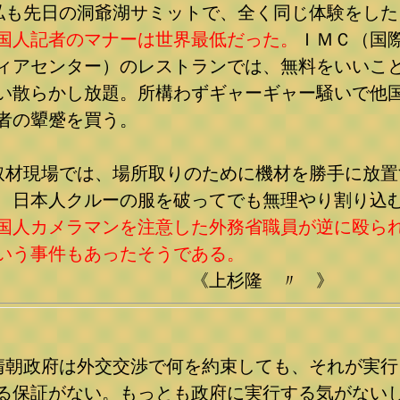
私も先日の洞爺湖サミットで、全く同じ体験をした
国人記者のマナーは世界最低だった。
ＩＭＣ（国
ィアセンター）のレストランでは、無料をいいこ
い散らかし放題。所構わずギャーギャー騒いで他
者の顰蹙を買う。
取材現場では、場所取りのために機材を勝手に放置
、日本人クルーの服を破ってでも無理やり割り込
国人カメラマンを注意した外務省職員が逆に殴ら
いう事件もあったそうである。
《上杉隆 〃 》
清朝政府は外交交渉で何を約束しても、それが実行
る保証がない。もっとも政府に実行する気がない