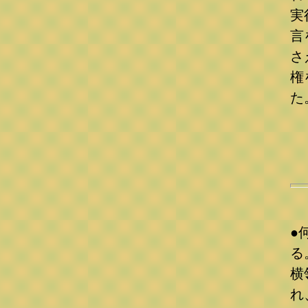
実
言
さ
権
た
《
●
る
横
れ