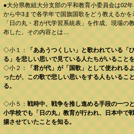
●大分県教組大分支部の平和教育小委員会は02年
から中3まで各学年で国旗国歌をどう教えるかを
「日の丸・君が代学習系統表」を作成、現場の
布した。その内容とは…
◇小１：
「ああうつくしい」と歌われている「
る」を悲しい思いで見ている人たちがいること
◇小２：
「君が代」が「国歌」として使われる
ったが、この歌で悲しい思いをする人もいるこ
る。
◇小５：
戦時中、戦争を推し進める手段の一つ
小学校でも「日の丸」教育が行われ、日本中で
揚させていたことを知る。