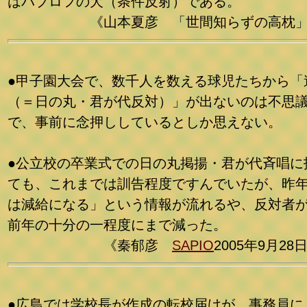
はパブロフの犬（条件反射）である。
《山本夏彦 「世間知らずの高枕」
●甲子園大会で、数千人を数える球児たちから「
（＝日の丸・君が代反対）」が出ないのは不思
で、事前に念押ししているとしか思えない。
●公立校の卒業式での日の丸掲揚・君が代斉唱に
ても、これまでは訓告程度ですんでいたが、昨
は減給になる」という情報が流れるや、反対者
前年の十分の一程度にまで減った。
《秦郁彦
SAPIO
2005年9月28
●広島では学校長が作成の転校届けが、事務員に