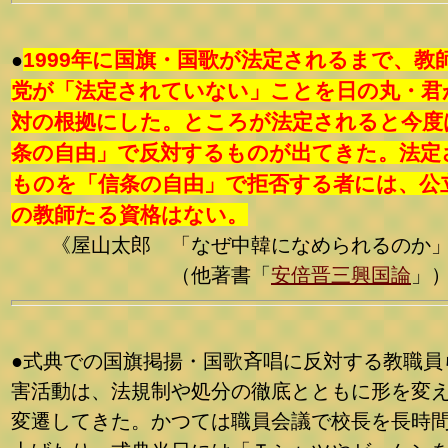
1999年に国旗・国歌が法定されるまで、教
●
党が「法定されていない」ことを日の丸・君
対の根拠にした。ところが法定されると今度
条の自由」で反対するものが出てきた。法定
ものを「信条の自由」で拒否する者には、公
の教師たる資格はない。
《屋山太郎 「なぜ中韓になめられるのか
（他著書「
安倍晋三興国論
」
●式典での国旗掲揚・国歌斉唱に反対する教職員
害活動は、法規制や処分の徹底とともに形を変
変遷してきた。かつては職員会議で校長を長時