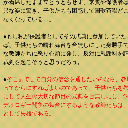
が着席したまま立とうともせず、来賓や保護者
異な姿に驚き、子供たちも困惑して国歌斉唱ど
なくなっている…。
●もし私が保護者としてその式典に参加していた
ば、子供たちの晴れ舞台を台無しにした身勝手
な教師たちに怒り心頭に発し、反対に慰謝料を
裁判を起こそうと思うだろう。
●
そこまでして自分の信念を通したいのなら、教
ってからにすればよいのであって、子供たちを
にして人生の大切な節目の式典を台無しにし、
デオロギー闘争の舞台にするような教師たちは
として失格である。