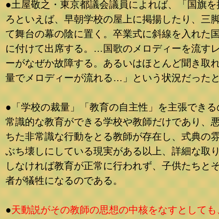
●土屋敬之・東京都議会議員によれば、「国旗を
ろといえば、早朝学校の屋上に掲揚したり、三
て舞台の幕の陰に置く。卒業式に斜線を入れた
に付けて出席する。…国歌のメロディーを流す
ーがなぜか故障する。あるいはほとんど聞き取
量でメロディーが流れる…」という状況だった
●「学校の裁量」「教育の自主性」を主張できる
常識的な教育ができる学校や教師だけであり、
ちた非常識な行動をとる教師が存在し、式典の
ぶち壊しにしている現実がある以上、詳細な取
しなければ教育が正常に行われず、子供たちと
者が犠牲になるのである。
●
天動説がその教師の思想の中核をなすとしても