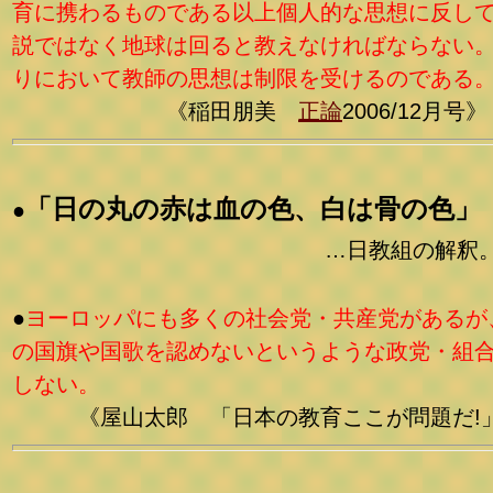
育に携わるものである以上個人的な思想に反し
説ではなく地球は回ると教えなければならない
りにおいて教師の思想は制限を受けるのである
《稲田朋美
正論
2006/12月号》
「日の丸の赤は血の色、白は骨の色」
●
…日教組の解釈
●
ヨーロッパにも多くの社会党・共産党があるが
の国旗や国歌を認めないというような政党・組
しない。
《屋山太郎 「日本の教育ここが問題だ!