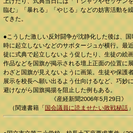
上げたり、式典当日には「Ｔシャツやゼッケン
臨む」「暴れる」「やじる」などの妨害活動を
てきた。
●こうした激しい反対闘争が沈静化した後は、国
時に起立しないなどのサボタージュが横行。最
徒に式典で起立しないよう促したり、生徒の絵
作品などを国旗が掲示される壇上正面の位置に
わざと国旗が見えないように画策。生徒や保護
展示を校長へ願い出るよう仕向けるなど、巧妙
避けながら国旗掲揚を阻止した例もある。
《産経新聞2006年5月29日》
（関連書籍「
国会議員に読ませたい敗戦秘話