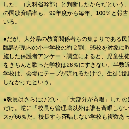
した」（文科省幹部）と判断したからだという
の国歌斉唱率も、99年度から毎年、100％と報
いる。
●だが、大分県の教育関係者らの集まりである民
臨調が県内の小中学校の約２割、95校を対象に
施した保護者アンケート調査によると、児童生
をきちんと歌った学校は26％にすぎない。半数
学校は、会場にテープが流れるだけで、生徒は
しなかったという。
●教員はさらにひどい。「大部分が斉唱」したの
だけ。逆に「校長ら管理職以外は誰も斉唱しな
スが66％だ。校長すら斉唱しない学校も複数あ