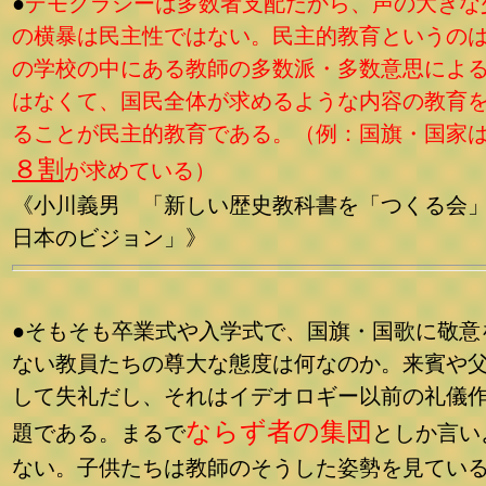
●
デモクラシーは多数者支配だから、声の大きな
の横暴は民主性ではない。民主的教育というの
の学校の中にある教師の多数派・多数意思によ
はなくて、国民全体が求めるような内容の教育
ることが民主的教育である。（例：国旗・国家
８割
が求めている）
《小川義男 「新しい歴史教科書を「つくる会
日本のビジョン」》
●そもそも卒業式や入学式で、国旗・国歌に敬意
ない教員たちの尊大な態度は何なのか。来賓や
して失礼だし、それはイデオロギー以前の礼儀
ならず者の集団
題である。
まるで
としか言い
ない。子供たちは教師のそうした姿勢を見てい