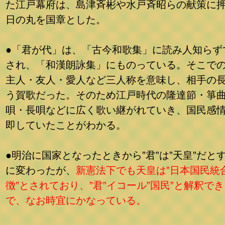
た江戸幕府は、島津斉彬や水戸斉昭らの献策に
日の丸を国章とした。
●「君が代」は、「古今和歌集」に読み人知らず
され、「和漢朗詠集」にものっている。そこでの”
主人・友人・愛人など三人称を意味し、相手の
う賀歌だった。そのため江戸時代の隆達節・箏
唄・長唄などに広く歌い継がれていき、国民感
即していたことがわかる。
●明治に国家となったときから”君”は”天皇”だと
に変わったが、
新憲法下でも天皇は”日本国民統
徴”とされており、”君”イコール”国民”と解釈で
で、なお時宜にかなっている。