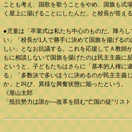
ことも考え、国歌を歌うことをやめ、国旗も式
く屋上に揚げることにしたんだ」と校長が答え
●児童は「卒業式は私たち中心のものだ。降ろし
い」「校長が1人で勝手に決めて国旗を揚げるの
しい」となお抗議する。これを応援してＡ教師
もに相談しないで国旗を揚げたのは民主主義に
というと、子どもたちはさらに「基本的人権に
る」「多数決で多いほうに決めるのが民主主義
か」と叫び、異様な興奮状態に陥ったという。
《屋山太郎
「抵抗勢力は誰か―改革を阻む“亡国の徒”リスト