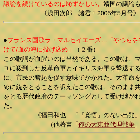
議論を続けているのは恥ずかしい。
靖国の議論
《浅田次郎 諸君！2005年5月号》
●
フランス国歌ラ・マルセイエーズ…「やつらを
けて/血の海に投げ込め」
（２番）
この歌詞が血腥いのは当然である。この歌は、
ユに殺到した反革命軍とイギリス海軍を撃退す
に、市民の奮起を促す意味でかかれた。大革命
めに銃をとることを訴えたこの歌は、そのまま
をとる歴代政府のテーマソングとして受け継が
た。
《福田和也 「『覚悟』のない出発」
（他著書「
俺の大東亜代理戦争