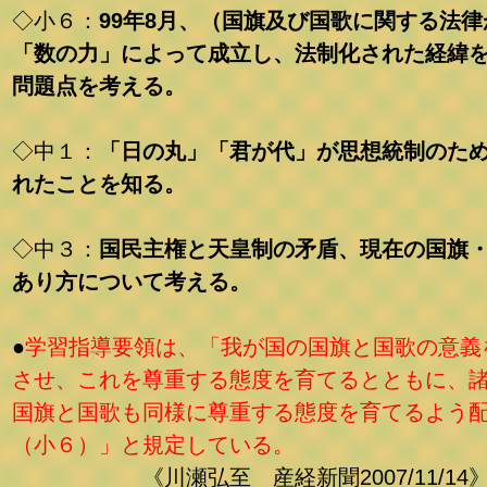
◇小６：
99年8月、（国旗及び国歌に関する法律
「数の力」によって成立し、法制化された経緯
問題点を考える。
◇中１：
「日の丸」「君が代」が思想統制のた
れたことを知る。
◇中３：
国民主権と天皇制の矛盾、現在の国旗
あり方について考える。
●
学習指導要領は、「我が国の国旗と国歌の意義
させ、これを尊重する態度を育てるとともに、
国旗と国歌も同様に尊重する態度を育てるよう
（小６）」と規定している。
《川瀬弘至 産経新聞2007/11/14