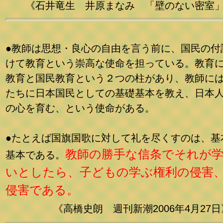
《石井竜生 井原まなみ 「壁のない密室
●教師は思想・良心の自由を言う前に、国民の付
けて教育という崇高な使命を担っている。教育
教育と国民教育という２つの柱があり、教師に
たちに日本国民としての基礎基本を教え、日本
の心を育む、という使命がある。
●たとえば国旗国歌に対して礼を尽くすのは、基
教師の勝手な信条でそれが
基本である。
いとしたら、子どもの学ぶ権利の侵害
侵害である。
《高橋史朗 週刊新潮2006年4月27日