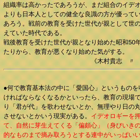
組織率は高かったであろうが、まだ組合のイデ
よりも日本人としての健全な良識の方が優って
あろう。戦前の教育を受けた世代が親として世
えていた時代である。
戦後教育を受けた世代が親となり始めた昭和50
たりから、教育が悪くなり始めた気がする。
《木村貴志 〃 
●何で教育基本法の中に「愛国心」というものを
ければならなくなるかといったら、教育の現場
り「君が代」を歌わせないとか、無理やり日の
させないとかいう現実がある。
イデオロギーを
て、自然に芽生えてくる「偏頗心」（身びいき
的なものまで摘み取ろうとする連中がいっぱい