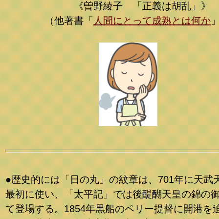
《曽野綾子 「正義は胡乱」》
（他著書「
人間にとって成熟とは何か
●歴史的には「日の丸」の紋章は、701年に天武
最初に使い、「太平記」では後醍醐天皇の錦の
て登場する。1854年黒船のペリー提督に開港を