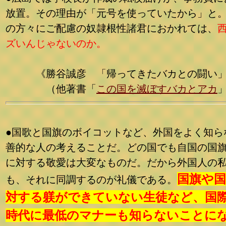
放置。その理由が「元号を使っていたから」と
の方々にご配慮の奴隷根性諸君におかれては、
ズいんじゃないのか。
《勝谷誠彦 「帰ってきたバカとの闘い」
（他著書「
この国を滅ぼすバカとアカ
●国歌と国旗のボイコットなど、外国をよく知ら
善的な人の考えることだ。どの国でも自国の国
に対する敬愛は大変なものだ。だから外国人の
国旗や
も、それに同調するのが礼儀である。
対する躾ができていない生徒など、国
時代に最低のマナーも知らないことに