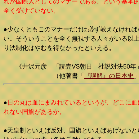
れが国際人としてのマナーである、という基本
全く受けていない。
●少なくともこのマナーだけは必ず教えなければ
い。そういうことを全く無視する人々がいる以
り法制化はやむを得なかったといえる。
《井沢元彦 「読売VS朝日―社説対決50年
（他著書「
『誤解』の日本史
●
日の丸は血にまみれているというが、どこに血
れない国旗があるか。
●天皇制といえば反対、国旗といえばあげないと