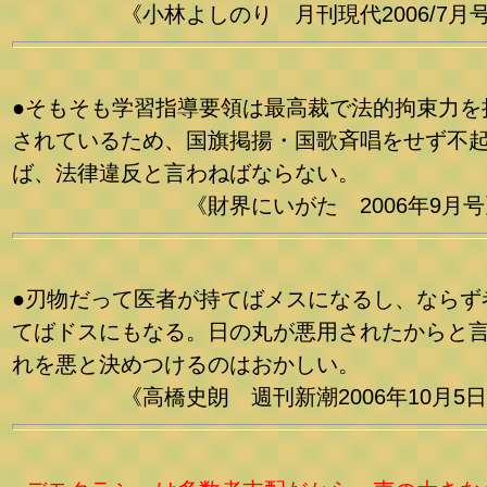
《小林よしのり 月刊現代2006/7月
●そもそも学習指導要領は最高裁で法的拘束力を
されているため、国旗掲揚・国歌斉唱をせず不
ば、法律違反と言わねばならない。
《財界にいがた 2006年9月号
●刃物だって医者が持てばメスになるし、ならず
てばドスにもなる。日の丸が悪用されたからと
れを悪と決めつけるのはおかしい。
《高橋史朗 週刊新潮2006年10月5日