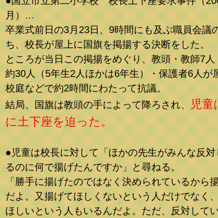
●国立市立第二小学校 校長土下座要求事件（200
月）…
卒業式前日の3月23日、9時間にも及ぶ職員会議
ち、校長が屋上に国旗を掲揚する決断をした。
ところが当日この掲揚をめぐり、教頭・教師7人
約30人（5年生2人ほかは6年生）・保護者6人が
校庭などで約2時間にわたって抗議。
児童
結局、国旗は教頭の手によって降ろされ、
に土下座を迫った。
●児童は校長に対して「ほかの先生がみんな反対
るのに何で揚げたんですか」と尋ねる。
「勝手に揚げたのではなく決められているから
だよ。又揚げてほしくないという人だけでなく
ほしいという人もいるんだよ。ただ、反対して