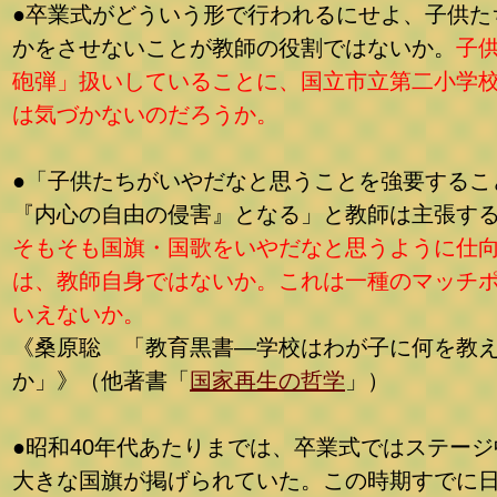
●卒業式がどういう形で行われるにせよ、子供た
かをさせないことが教師の役割ではないか。
子
砲弾」扱いしていることに、国立市立第二小学
は気づかないのだろうか。
●「子供たちがいやだなと思うことを強要するこ
『内心の自由の侵害』となる」と教師は主張す
そもそも国旗・国歌をいやだなと思うように仕
は、教師自身ではないか。これは一種のマッチ
いえないか。
《桑原聡 「教育黒書―学校はわが子に何を教
か」》（他著書「
国家再生の哲学
」）
●昭和40年代あたりまでは、卒業式ではステージ
大きな国旗が掲げられていた。この時期すでに