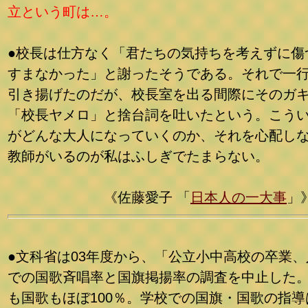
立という町は…。
●校長は仕方なく「君たちの気持ちを考えずに傷
すまなかった」と謝ったそうである。それで一
引き揚げたのだが、校長室を出る間際にそのガ
「校長ヤメロ」と捨台詞を吐いたという。こう
がどんな大人になっていくのか、それを心配し
教師がいるのが私はふしぎでたまらない。
《佐藤愛子 「
日本人の一大事
」
●文科省は03年度から、「公立小中高校の卒業、
での国歌斉唱率と国旗掲揚率の調査を中止した
も国歌もほぼ100％。学校での国旗・国歌の指導