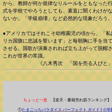
から、教師が何か規律なりルールをともなった
式を学校でやろうとしても、素直に聞くわけが
ないか。「学級崩壊」など必然的な現象だろう
●アメリカではそれこそ幼稚園児の頃から、「私
リカ国旗に忠誠を誓います」と毎朝胸に手を当
させる。国歌が演奏されれば立ち上がって脱帽
これが世界の常識。
《八木秀次 「国を売る人びと」