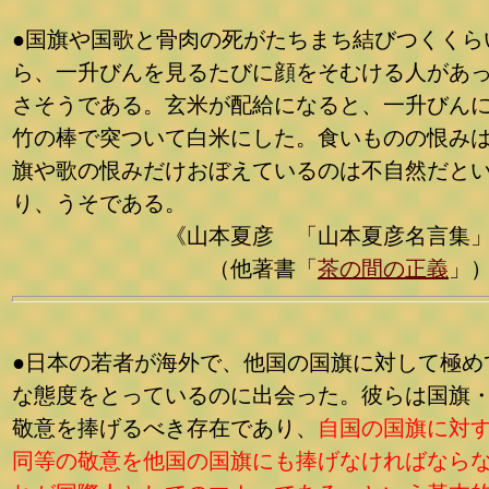
●国旗や国歌と骨肉の死がたちまち結びつくくら
ら、一升びんを見るたびに顔をそむける人があ
さそうである。玄米が配給になると、一升びん
竹の棒で突ついて白米にした。食いものの恨み
旗や歌の恨みだけおぼえているのは不自然だと
り、うそである。
《山本夏彦 「山本夏彦名言集」
（他著書「
茶の間の正義
」
●日本の若者が海外で、他国の国旗に対して極め
な態度をとっているのに出会った。彼らは国旗
敬意を捧げるべき存在であり、
自国の国旗に対
同等の敬意を他国の国旗にも捧げなければなら