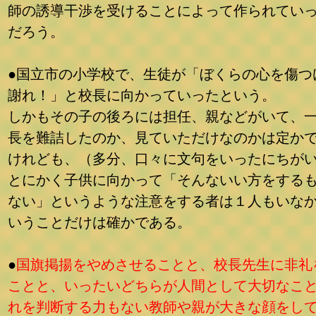
師の誘導干渉を受けることによって作られてい
だろう。
●国立市の小学校で、生徒が「ぼくらの心を傷つ
謝れ！」と校長に向かっていったという。
しかもその子の後ろには担任、親などがいて、
長を難詰したのか、見ていただけなのかは定か
けれども、（多分、口々に文句をいったにちが
とにかく子供に向かって「そんないい方をする
ない」というような注意をする者は１人もいな
いうことだけは確かである。
●
国旗掲揚をやめさせることと、校長先生に非礼
ことと、いったいどちらが人間として大切なこ
れを判断する力もない教師や親が大きな顔をし