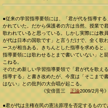
●従来の学習指導要領には、「君が代を指導する
かれていた。だから保護者の方は当然、授業で
歌われていると思っている。しかし実際には教
が代は日本の国歌です」と言うだけで、全く歌
ースが相当ある。きちんとした指導を求めると
指導要領には歌わせるとまで書いていない」と
こねる。
そのため新しい学習指導要領で「君が代を歌え
指導する」と書き改めたが、今度は「そこまで
はない」との批判の大合唱が起こる。
《安倍晋三
正論
2009/2月号
●君が代は主権在民の憲法原理を否定するもので